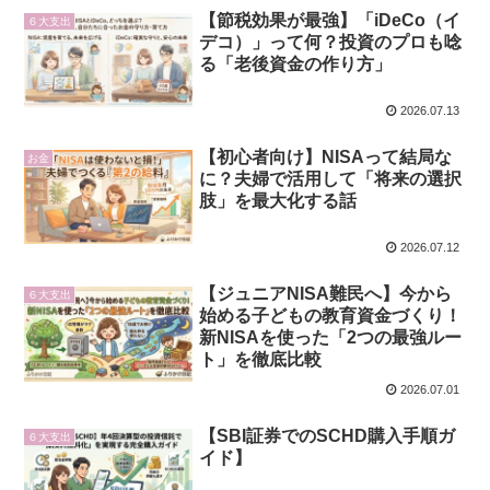
【節税効果が最強】「iDeCo（イ
６大支出
デコ）」って何？投資のプロも唸
る「老後資金の作り方」
2026.07.13
【初心者向け】NISAって結局な
お金
に？夫婦で活用して「将来の選択
肢」を最大化する話
2026.07.12
【ジュニアNISA難民へ】今から
６大支出
始める子どもの教育資金づくり！
新NISAを使った「2つの最強ルー
ト」を徹底比較
2026.07.01
【SBI証券でのSCHD購入手順ガ
６大支出
イド】