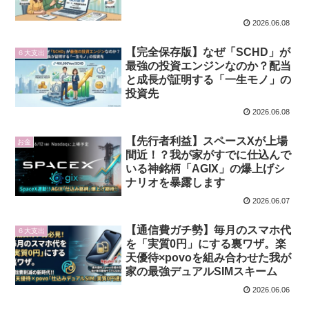
2026.06.08
【完全保存版】なぜ「SCHD」が
６大支出
最強の投資エンジンなのか？配当
と成長が証明する「一生モノ」の
投資先
2026.06.08
【先行者利益】スペースXが上場
お金
間近！？我が家がすでに仕込んで
いる神銘柄「AGIX」の爆上げシ
ナリオを暴露します
2026.06.07
【通信費ガチ勢】毎月のスマホ代
６大支出
を「実質0円」にする裏ワザ。楽
天優待×povoを組み合わせた我が
家の最強デュアルSIMスキーム
2026.06.06