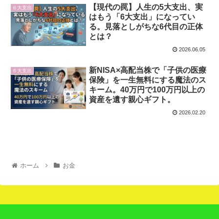
【現代の罠】人生の5大支出、実
６大支出
はもう「6大支出」になってい
る。見落としがちな6代目の正体
とは？
2026.06.05
新NISA×高配当株で「子供の医療
６大支出
保険」を一生無料にする魔法のス
キーム。40万円で100万円以上の
資産を遺す親心ギフト。
2026.02.20
ホーム
お金