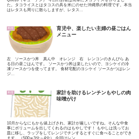
た。タコライスとはタコスの具を米にのせた沖縄県の料理です。本当
はレタスも周りに散らしますが、レタス...
育児中、楽したい主婦の昼ごはん
料理
メニュー
左 ソースかつ丼 真ん中 オレンジ 右 レンコンのきんぴら あ
る日の昼ごはんです。 ソースかつ丼は楽したいので、ヨシケイの冷
凍ソースかつを使ってます。 食材宅配のヨシケイ ソースかつはレン
ジ...
家計を助けるレンチンもやしの肉
料理
味噌がけ
10月からなにもかも値上げされ、家計が厳しいですね。そんな中食
事にボリュームを出してくれるのはもやしです！ もやしは洗ってお
皿に移し、ラップをしてレンジでチンするとすぐに食べることができ
ます。（500ｗ3分～4分） 今回はレン...