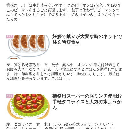
業務スーパーは生野菜も安いです！ このピーマンは7個入って198円
このピーマンをまるごと調理します。 包丁は使わず、ピーマンをつ
ぶしてへたをとりごま油で焼きます。 焼き目がつき、柔らかくなっ
たらめ...
妊娠で献立が大変な時のネットで
料理
注文時短食材
左 卵と豚そぼろ丼 右 餃子 真ん中 オレンジ 最近は妊娠して
お腹も大きくなてきたため、より簡単にできるごはんを調理していま
す。特に卵料理と丼ものは調理がしやすく時短になります。 最近は
冷凍食品を使っています。これは＜...
業務用スーパーの豚ミンチ使用お
料理
手軽タコライスと人気の水ようか
ん
左 タコライス 右 水ようかん eBay公式ショッピングサイト
Qoo10（キューテン） 今日のお昼は簡単にタコライスを作りまし