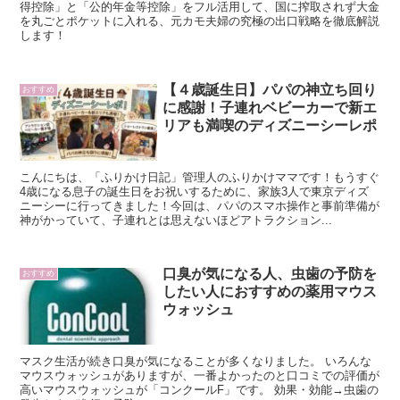
得控除」と「公的年金等控除」をフル活用して、国に搾取されず大金
を丸ごとポケットに入れる、元カモ夫婦の究極の出口戦略を徹底解説
します！
【４歳誕生日】パパの神立ち回り
おすすめ
に感謝！子連れベビーカーで新エ
リアも満喫のディズニーシーレポ
こんにちは、「ふりかけ日記」管理人のふりかけママです！もうすぐ
4歳になる息子の誕生日をお祝いするために、家族3人で東京ディズ
ニーシーに行ってきました！今回は、パパのスマホ操作と事前準備が
神がかっていて、子連れとは思えないほどアトラクション...
口臭が気になる人、虫歯の予防を
おすすめ
したい人におすすめの薬用マウス
ウォッシュ
マスク生活が続き口臭が気になることが多くなりました。 いろんな
マウスウォッシュがありますが、一番よかったのと口コミでの評価が
高いマウスウォッシュが「コンクールF」です。 効果・効能→虫歯の