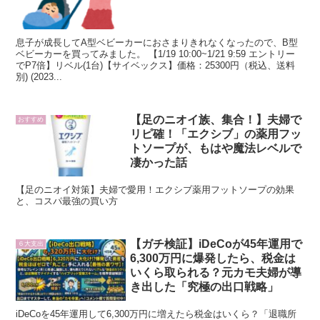
息子が成長してA型ベビーカーにおさまりきれなくなったので、B型
ベビーカーを買ってみました。 【1/19 10:00~1/21 9:59 エントリー
でP7倍】リベル(1台)【サイベックス】価格：25300円（税込、送料
別) (2023...
【足のニオイ族、集合！】夫婦で
おすすめ
リピ確！「エクシブ」の薬用フッ
トソープが、もはや魔法レベルで
凄かった話
【足のニオイ対策】夫婦で愛用！エクシブ薬用フットソープの効果
と、コスパ最強の買い方
【ガチ検証】iDeCoが45年運用で
６大支出
6,300万円に爆発したら、税金は
いくら取られる？元カモ夫婦が導
き出した「究極の出口戦略」
iDeCoを45年運用して6,300万円に増えたら税金はいくら？「退職所