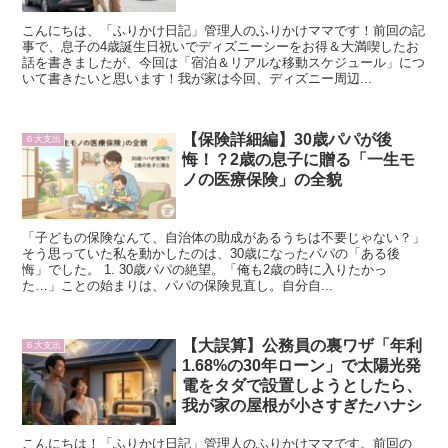
こんにちは、「ふりかけ日記」管理人のふりかけママです！前回の記
事で、息子の4歳誕生日祝いでディズニーシーをお得＆大満喫したお
話を書きましたが、今回は「宿泊＆リアルな移動スケジュール」につ
いて書きたいと思います！我が家は今回、ディズニー周辺...
【保険詳細編】30歳パパが後
６大支出
悔！？2歳の息子に贈る「一生モ
ノの医療保険」の全貌
「子どもの保険なんて、自治体の助成があるうちは不要じゃない？」
そう思っていた私を動かしたのは、30歳になったパパの「ある後
悔」でした。 1. 30歳パパの絶望。「俺も2歳の時に入りたかっ
た…」ことの始まりは、パパの保険見直し。自分自...
【大誤算】公務員の裏ワザ「年利
６大支出
1.68%の30年ローン」で太陽光発
電をタダで設置しようとしたら、
我が家の屋根が小さすぎたハナシ
こんにちは！「ふりかけ日記」管理人のふりかけママです。前回の