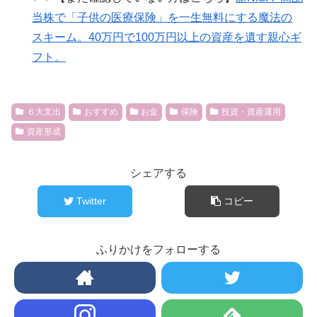
当株で「子供の医療保険」を一生無料にする魔法の
スキーム。40万円で100万円以上の資産を遺す親心ギ
フト。
６大支出
おすすめ
お金
保険
投資・資産運用
資産形成
シェアする
Twitter
コピー
ふりかけをフォローする