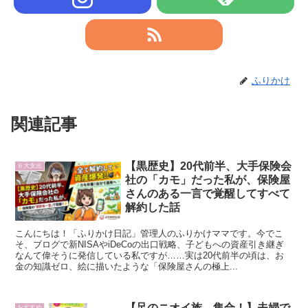
ふりかけ
関連記事
【黒歴史】20代前半、大手保険会
６大支出
社の「カモ」だった私が、保険屋
さんのある一言で覚醒してすべて
解約した話
こんにちは！「ふりかけ日記」管理人のふりかけママです。今でこ
そ、ブログで新NISAやiDeCoの出口戦略、子どもへの資産引き継ぎ
なんて偉そうに発信している私ですが……実は20代前半の頃は、お
金の知識ゼロ、絵に描いたような「保険屋さんの極上...
【足のニオイ族、集合！】夫婦で
おすすめ