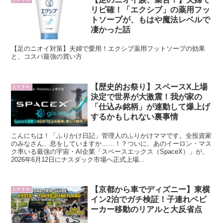
リピ確！「エクシブ」の薬用フッ
トソープが、もはや魔法レベルで
凄かった話
【足のニオイ対策】夫婦で愛用！エクシブ薬用フットソープの効果
と、コスパ最強の買い方
【歴史的お祭り】スペースX上場
おすすめ
決定で世界が大激震！我が家の
「仕込み銘柄」が連動して爆上げ
するかもしれない裏事情
こんにちは！「ふりかけ日記」管理人のふりかけママです。全投資家
のみなさん、息をしていますか……！？ついに、あのイーロン・マス
ク率いる最強の宇宙・AI企業「スペースエックス（SpaceX）」が、
2026年6月12日にナスダック市場へ正式上場...
【京都から車でディズニー】東横
おすすめ
イン2泊でガチ検証！子連れベビ
ーカー移動のリアルと大反省点