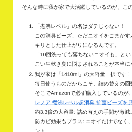
そんな時に我が家で大活躍しているのが、こ
「煮沸レベル」の名はダテじゃない！
この消臭ビーズ、ただニオイをごまかす
キリとした仕上がりになるんです。
「10回洗っても落ちないニオイも」と
こい生乾き臭に悩まされることが本当に
我が家は「1410ml」の大容量一択です！
毎日使うものだからこそ、詰め替えの回
そこでAmazonで必ず購入しているのが、
レノア 煮沸レベル超消臭 抗菌ビーズを見
約3.3倍の大容量: 詰め替えの手間が
防カビ効果もプラス: ニオイだけでな
ント。