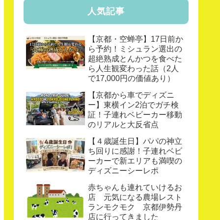
人気記事
【京都・空蝉亭】17日前か
ら予約！ミシュラン選出の
超絶熟成とんかつを食べた
ら人生観変わった話（2人
で17,000円の価値あり）
【京都から車でディズニ
ー】東横イン2泊でガチ検
証！子連れベビーカー移動
のリアルと大反省点
【４歳誕生日】パパの神立
ち回りに感謝！子連れベビ
ーカーで新エリアも満喫の
ディズニーシーレポ
赤ちゃんも連れていけるお
店 元気になる農場レスト
ランモクモク 京都伊勢丹
店に行ってきました