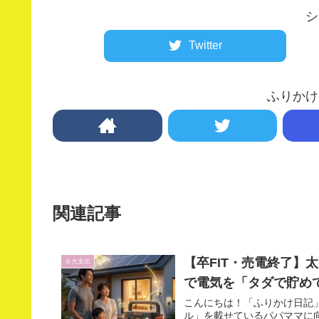
シ
Twitter
ふりかけ
関連記事
【卒FIT・売電終了】太
６大支出
で電気を「タダで貯め
こんにちは！「ふりかけ日記
ル」を載せているパパママに