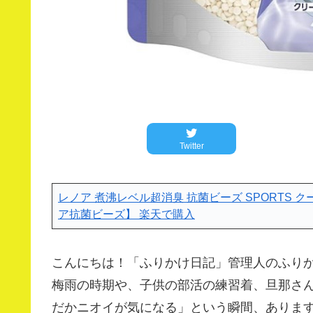
Twitter
レノア 煮沸レベル超消臭 抗菌ビーズ SPORTS ク
ア抗菌ビーズ】
楽天で購入
こんにちは！「ふりかけ日記」管理人のふり
梅雨の時期や、子供の部活の練習着、旦那さ
だかニオイが気になる」という瞬間、ありま