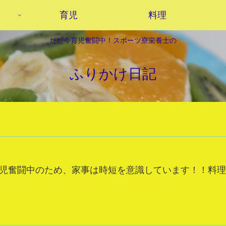
育児
料理
ただ今育児奮闘中！スポーツ寮栄養士の
ふりかけ日記
児奮闘中のため、家事は時短を意識しています！！料理