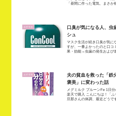
「昼間に作った電気、まさか格
口臭が気になる人、虫
おすすめ
シュ
マスク生活が続き口臭が気に
すが、一番よかったのと口コ
果・効能→虫歯の発生および進行
夫の貧血を救った「鉄
おすすめ
褒美」に変わった話
メグミルク プルーンFe 1日分
楽天で購入 こんにちは！「
旦那さんの体調、最近どうです