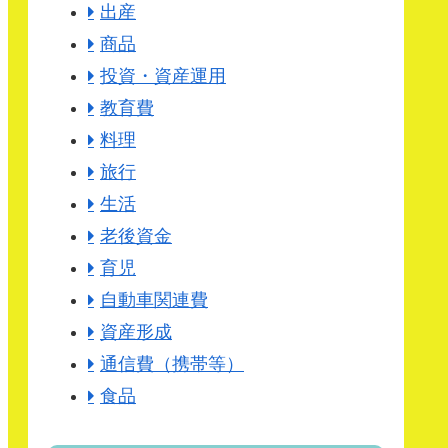
出産
商品
投資・資産運用
教育費
料理
旅行
生活
老後資金
育児
自動車関連費
資産形成
通信費（携帯等）
食品