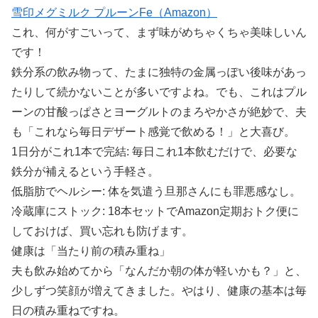
雪印メグミルク プルーンFe（Amazon）
これ、何がすごいって、まず味がめちゃくちゃ美味しいん
です！
鉄分系の飲み物って、たまに独特の金属っぽい後味があっ
たりして続かないことが多いですよね。でも、これはプル
ーンの甘酸っぱさとヨーグルトのまろやかさが絶妙で、夫
も「これなら毎日デザート感覚で飲める！」と大喜び。
1日分がこれ1本で完結: 毎日これ1本飲むだけで、必要な
鉄分が補えるという手軽さ。
低脂肪でヘルシー: 体を気遣う旦那さんにも罪悪感なし。
冷蔵庫にストック: 18本セットでAmazon定期おトク便に
しておけば、買い忘れも防げます。
健康は「当たり前の積み重ね」
夫も飲み始めてから「なんだか朝の体が軽いかも？」と、
少しずつ笑顔が増えてきました。やはり、健康の基本は毎
日の積み重ねですね。