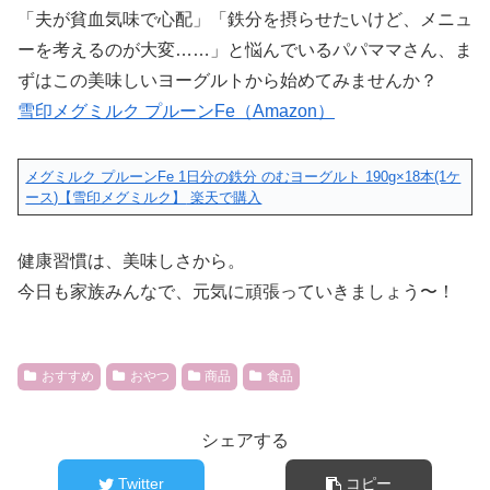
「夫が貧血気味で心配」「鉄分を摂らせたいけど、メニュ
ーを考えるのが大変……」と悩んでいるパパママさん、ま
ずはこの美味しいヨーグルトから始めてみませんか？
雪印メグミルク プルーンFe（Amazon）
メグミルク プルーンFe 1日分の鉄分 のむヨーグルト 190g×18本(1ケ
ース)【雪印メグミルク】
楽天で購入
健康習慣は、美味しさから。
今日も家族みんなで、元気に頑張っていきましょう〜！
おすすめ
おやつ
商品
食品
シェアする
Twitter
コピー