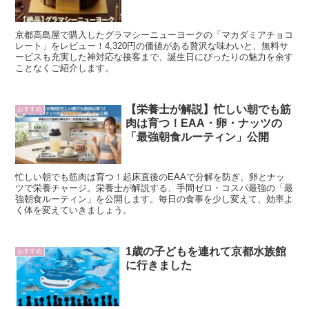
京都高島屋で購入したグラマシーニューヨークの「マカダミアチョコ
レート」をレビュー！4,320円の価値がある贅沢な味わいと、無料サ
ービスも充実した神対応な接客まで、誕生日にぴったりの魅力を余す
ことなくご紹介します。
【栄養士が解説】忙しい朝でも筋
おすすめ
肉は育つ！EAA・卵・ナッツの
「最強朝食ルーティン」公開
忙しい朝でも筋肉は育つ！起床直後のEAAで分解を防ぎ、卵とナッ
ツで栄養チャージ。栄養士が解説する、手間ゼロ・コスパ最強の「最
強朝食ルーティン」を公開します。毎日の食事を少し変えて、効率よ
く体を変えていきましょう。
1歳の子どもを連れて京都水族館
おすすめ
に行きました