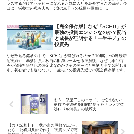
ラスするだけでハッピーになれるお気に入りを紹介するこの日記。今
日は、栄養士の私も夫も、3歳の息子（の成長を横目に）...
【完全保存版】なぜ「SCHD」が
６大支出
最強の投資エンジンなのか？配当
と成長が証明する「一生モノ」の
投資先
なぜ数ある銘柄の中で「SCHD」が選ばれるのか？10年以上の連続増
配実績や、暴落に強い独自の財務ルールを徹底解説。なぜ元本40万
円が保険料無料化の黄金比なのか？そのデータと根拠を全て公開しま
す。初心者でも迷わない、一生モノの投資先選びの完全保存版です。
もう「部屋干しのニオイ」に悩まない！
家族の洗濯物を劇的に変えた「レノア煮
沸レベル消臭」の破壊力
【ガチ試算】もし我が家の屋根が広かっ
たら…公務員共済で作る「実質タダで電