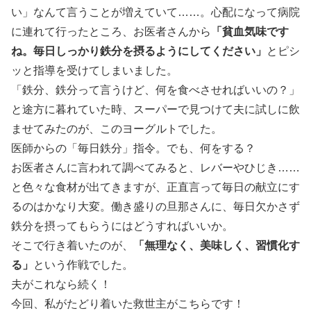
い」なんて言うことが増えていて……。心配になって病院
に連れて行ったところ、お医者さんから
「貧血気味です
ね。毎日しっかり鉄分を摂るようにしてください」
とピシ
ッと指導を受けてしまいました。
「鉄分、鉄分って言うけど、何を食べさせればいいの？」
と途方に暮れていた時、スーパーで見つけて夫に試しに飲
ませてみたのが、このヨーグルトでした。
医師からの「毎日鉄分」指令。でも、何をする？
お医者さんに言われて調べてみると、レバーやひじき……
と色々な食材が出てきますが、正直言って毎日の献立にす
るのはかなり大変。働き盛りの旦那さんに、毎日欠かさず
鉄分を摂ってもらうにはどうすればいいか。
そこで行き着いたのが、
「無理なく、美味しく、習慣化す
る」
という作戦でした。
夫がこれなら続く！
今回、私がたどり着いた救世主がこちらです！