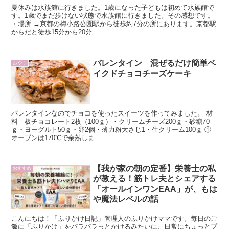
夏休みは水族館に行きました。1歳になった子どもは初めて水族館で
す。1歳でまだ歩けない状態で水族館に行きました。その感想です。
・場所 →京都の梅小路公園駅から徒歩約7分の所にあります。京都駅
からだと徒歩15分から20分...
バレンタイン 混ぜるだけ簡単ベ
おやつ
イクドチョコチーズケーキ
バレンタインなのでチョコを使ったスイーツを作ってみました。 材
料 板チョコレート2枚（100ｇ）・クリームチーズ200ｇ・砂糖70
ｇ・ヨーグルト50ｇ・卵2個・薄力粉大さじ1・生クリーム100ｇ ①
オーブンは170℃で余熱しま...
【我が家の朝の定番】栄養士の私
おすすめ
が教える！筋トレ夫とシェアする
「オールインワンEAA」が、もは
や魔法レベルの話
こんにちは！「ふりかけ日記」管理人のふりかけママです。毎日のご
飯に「ふりかけ」をパラパラっとかけるみたいに、日常にちょっとプ