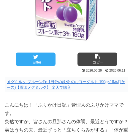
Twitter
コピー
2026.06.29
2026.06.11
メグミルク プルーンFe 1日分の鉄分 のむヨーグルト 190g×18本(1ケ
ース)【雪印メグミルク】
楽天で購入
こんにちは！「ふりかけ日記」管理人のふりかけママで
す。
突然ですが、皆さんの旦那さんの体調、最近どうですか？
実はうちの夫、最近ずっと「立ちくらみがする」「体が重