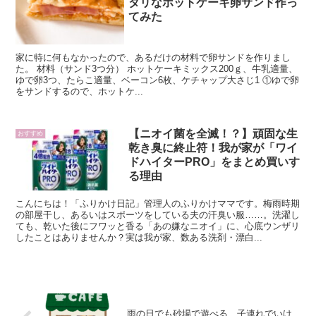
タリなホットケーキ卵サンド作っ
てみた
家に特に何もなかったので、あるだけの材料で卵サンドを作りまし
た。 材料（サンド3つ分） ホットケーキミックス200ｇ、牛乳適量、
ゆで卵3つ、たらこ適量、ベーコン6枚、ケチャップ大さじ1 ①ゆで卵
をサンドするので、ホットケ...
【ニオイ菌を全滅！？】頑固な生
おすすめ
乾き臭に終止符！我が家が「ワイ
ドハイターPRO」をまとめ買いす
る理由
こんにちは！「ふりかけ日記」管理人のふりかけママです。梅雨時期
の部屋干し、あるいはスポーツをしている夫の汗臭い服……。洗濯し
ても、乾いた後にフワッと香る「あの嫌なニオイ」に、心底ウンザリ
したことはありませんか？実は我が家、数ある洗剤・漂白...
雨の日でも砂場で遊べる 子連れでいけ