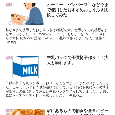
ムーニー パンパース など今ま
育児
で使用したおすすめおしりふき比
較してみた
私が今まで使用したおしりふきは4種類です。使用してみた感想をま
とめてみました。 1 moony(ムーニー） おしりふき ムーニー やわ
らか素材 純水99% 詰替 1520枚（76枚×20個パック）箱入り価格：
3450円...
牛乳パックで子供椅子作り！！大
育児
人も座れます。
子供の椅子を買うか迷っており、どんなのがいいかわかりませんでし
た。しかし、いつも子供が遊びに行っている場所にお気に入りの椅子
があり、先生に聞いてみると牛乳パックで作られていました。子供が
気に入って座ってくれたら嬉しいと思い、牛乳パ...
家にあるもので朝食や昼食にピッ
料理