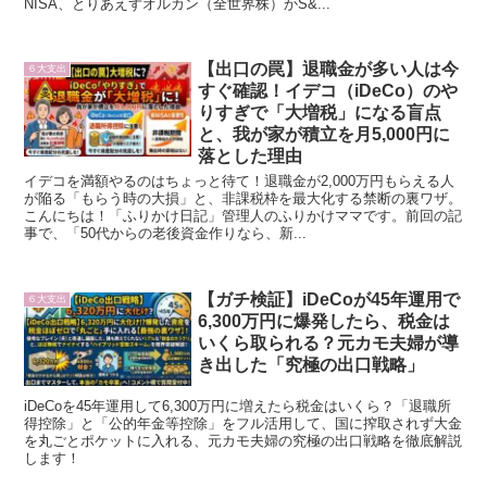
NISA、とりあえずオルカン（全世界株）かS&...
【出口の罠】退職金が多い人は今
６大支出
すぐ確認！イデコ（iDeCo）のや
りすぎで「大増税」になる盲点
と、我が家が積立を月5,000円に
落とした理由
イデコを満額やるのはちょっと待て！退職金が2,000万円もらえる人
が陥る「もらう時の大損」と、非課税枠を最大化する禁断の裏ワザ。
こんにちは！「ふりかけ日記」管理人のふりかけママです。前回の記
事で、「50代からの老後資金作りなら、新...
【ガチ検証】iDeCoが45年運用で
６大支出
6,300万円に爆発したら、税金は
いくら取られる？元カモ夫婦が導
き出した「究極の出口戦略」
iDeCoを45年運用して6,300万円に増えたら税金はいくら？「退職所
得控除」と「公的年金等控除」をフル活用して、国に搾取されず大金
を丸ごとポケットに入れる、元カモ夫婦の究極の出口戦略を徹底解説
します！