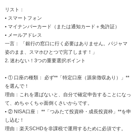
リスト：
• スマートフォン
• マイナンバーカード（または通知カード＋免許証）
• メールアドレス
一言： 「銀行の窓口に行く必要はありません。パジャマ
姿のまま、スマホひとつで完了します！」
2. 迷わない！3つの重要選択ポイント
• ① 口座の種類： 必ず**「特定口座（源泉徴収あり）」**
を選んで！
理由：これを選ばないと、自分で確定申告することになっ
て、めちゃくちゃ面倒くさいからです。
• ② NISA口座： **「つみたて投資枠・成長投資枠」**を申
し込む！
理由：楽天SCHDを非課税で運用するために必須です。