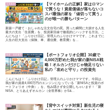
【マイホームの正解】家はロマン
６大支出
で買うな！資産価値が落ちないコ
スパ最強の家を「値切って買う」
のが唯一の勝ちパターン
新築一戸建て・おしゃれな注文住宅の罠。買った瞬間に大損する人生
最大の支出「住居費」を、投資家目線で徹底的にハックする方法。こ
んにちは！「ふりかけ日記」管理人のふりかけママです。これまでに
人生の巨大支出（保険、車、通信費、教育費）を...
【ポートフォリオ公開】30歳で
投資・資産運用
4,000万貯めた我が家の新NISA戦
略！オルカンだけじゃ物足りない
私の「攻めと守り」の投資先
こんにちは！「ふりかけ日記」管理人のふりかけママです。今回は、
我が家の資産4,000万円のエンジンになっている「新NISAと投資のポ
ートフォリオ（中身）」を、包み隠さず全公開しちゃいます！「新
NISA、とりあえずオルカン（全世界株）かS&...
【背中スイッチ対策】新生児の寝
出産