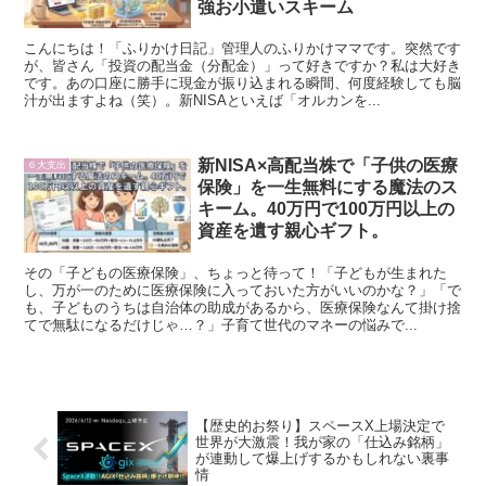
強お小遣いスキーム
こんにちは！「ふりかけ日記」管理人のふりかけママです。突然です
が、皆さん「投資の配当金（分配金）」って好きですか？私は大好き
です。あの口座に勝手に現金が振り込まれる瞬間、何度経験しても脳
汁が出ますよね（笑）。新NISAといえば「オルカンを...
新NISA×高配当株で「子供の医療
６大支出
保険」を一生無料にする魔法のス
キーム。40万円で100万円以上の
資産を遺す親心ギフト。
その「子どもの医療保険」、ちょっと待って！「子どもが生まれた
し、万が一のために医療保険に入っておいた方がいいのかな？」「で
も、子どものうちは自治体の助成があるから、医療保険なんて掛け捨
てで無駄になるだけじゃ…？」子育て世代のマネーの悩みで...
【歴史的お祭り】スペースX上場決定で
世界が大激震！我が家の「仕込み銘柄」
が連動して爆上げするかもしれない裏事
情