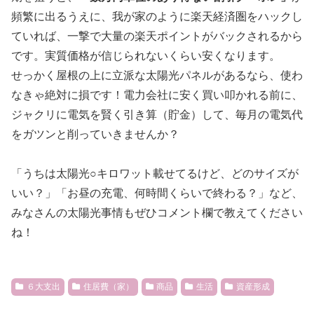
頻繁に出るうえに、我が家のように楽天経済圏をハックし
ていれば、一撃で大量の楽天ポイントがバックされるから
です。実質価格が信じられないくらい安くなります。
せっかく屋根の上に立派な太陽光パネルがあるなら、使わ
なきゃ絶対に損です！電力会社に安く買い叩かれる前に、
ジャクリに電気を賢く引き算（貯金）して、毎月の電気代
をガツンと削っていきませんか？
「うちは太陽光○キロワット載せてるけど、どのサイズが
いい？」「お昼の充電、何時間くらいで終わる？」など、
みなさんの太陽光事情もぜひコメント欄で教えてください
ね！
６大支出
住居費（家）
商品
生活
資産形成