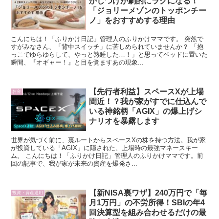
かしつけが劇的にラクになる！
「ジョリーメゾンのトッポンチー
ノ」をおすすめする理由
こんにちは！「ふりかけ日記」管理人のふりかけママです。 突然で
すがみなさん、「背中スイッチ」に苦しめられていませんか？ 「抱
っこでゆらゆらして、やっと熟睡した…！」と思ってベッドに置いた
瞬間、『オギャー！』と目を覚ますあの現象...
【先行者利益】スペースXが上場
お金
間近！？我が家がすでに仕込んで
いる神銘柄「AGIX」の爆上げシ
ナリオを暴露します
世界が気づく前に、裏ルートからスペースXの株を持つ方法。我が家
が投資している「AGIX」に隠された、上場時の最強マネースキー
ム。 こんにちは！「ふりかけ日記」管理人のふりかけママです。前
回の記事で、我が家が未来の資産を爆発さ...
【新NISA裏ワザ】240万円で「毎
投資・資産運用
月1万円」の不労所得！SBIの年4
回決算型を組み合わせるだけの最