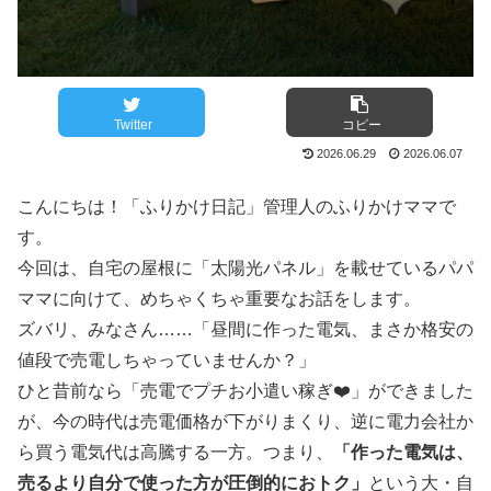
Twitter
コピー
2026.06.29
2026.06.07
こんにちは！「ふりかけ日記」管理人のふりかけママで
す。
今回は、自宅の屋根に「太陽光パネル」を載せているパパ
ママに向けて、めちゃくちゃ重要なお話をします。
ズバリ、みなさん……「昼間に作った電気、まさか格安の
値段で売電しちゃっていませんか？」
ひと昔前なら「売電でプチお小遣い稼ぎ❤️」ができました
が、今の時代は売電価格が下がりまくり、逆に電力会社か
ら買う電気代は高騰する一方。つまり、
「作った電気は、
売るより自分で使った方が圧倒的におトク」
という大・自