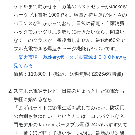
ケトルまで動かせる、万能のベストセラーがJackery
ポータブル電源 1000です。容量と持ち運びやすさの
バランスが神がかっており、日常の節電・自家消費
ハックでガッツリ元を取りに行きたいなら、間違い
なくこのクラスが一番後悔しません。最速約60分で
フル充電できる爆速チャージ機能もヤバいです。
【楽天市場】Jackeryポータブル電源１０００Newを
見てみる
価格：119,800円（税込、送料無料) (2026/6/7時点)
スマホ充電やテレビ、日常のちょっとした節電から
手軽に始めるなら
「まずはライトに節電生活を試してみたい、防災用
の命綱も兼ねたい」という方には、コンパクトな入
門モデルのJackery ポータブル電源 240がおすすめで
す。驚くほど軽くて扱いやすいのに、最新のリン酸