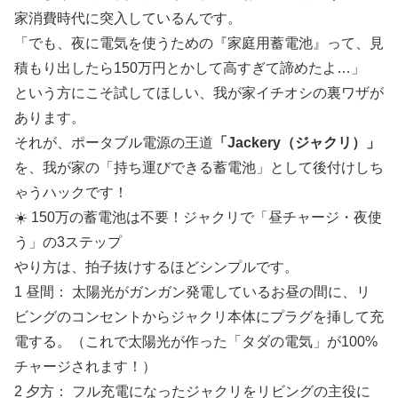
家消費時代に突入しているんです。
「でも、夜に電気を使うための『家庭用蓄電池』って、見
積もり出したら150万円とかして高すぎて諦めたよ…」
という方にこそ試してほしい、我が家イチオシの裏ワザが
あります。
それが、ポータブル電源の王道
「Jackery（ジャクリ）」
を、我が家の「持ち運びできる蓄電池」として後付けしち
ゃうハックです！
☀️ 150万の蓄電池は不要！ジャクリで「昼チャージ・夜使
う」の3ステップ
やり方は、拍子抜けするほどシンプルです。
1 昼間： 太陽光がガンガン発電しているお昼の間に、リ
ビングのコンセントからジャクリ本体にプラグを挿して充
電する。（これで太陽光が作った「タダの電気」が100%
チャージされます！）
2 夕方： フル充電になったジャクリをリビングの主役に