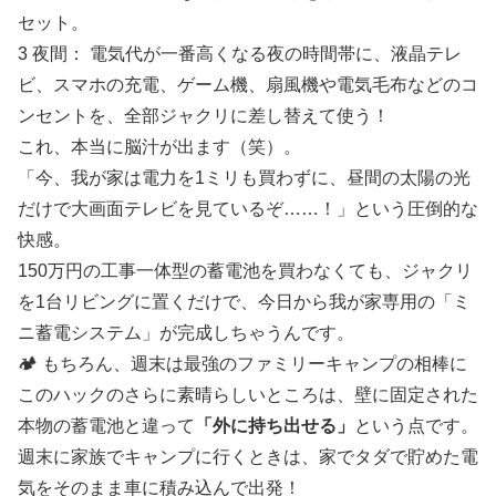
セット。
3 夜間： 電気代が一番高くなる夜の時間帯に、液晶テレ
ビ、スマホの充電、ゲーム機、扇風機や電気毛布などのコ
ンセントを、全部ジャクリに差し替えて使う！
これ、本当に脳汁が出ます（笑）。
「今、我が家は電力を1ミリも買わずに、昼間の太陽の光
だけで大画面テレビを見ているぞ……！」という圧倒的な
快感。
150万円の工事一体型の蓄電池を買わなくても、ジャクリ
を1台リビングに置くだけで、今日から我が家専用の「ミ
ニ蓄電システム」が完成しちゃうんです。
🏕️ もちろん、週末は最強のファミリーキャンプの相棒に
このハックのさらに素晴らしいところは、壁に固定された
本物の蓄電池と違って
「外に持ち出せる」
という点です。
週末に家族でキャンプに行くときは、家でタダで貯めた電
気をそのまま車に積み込んで出発！